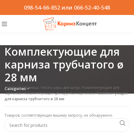
098-54-66-852
или
066-52-40-548
Комплектующие для
карниза трубчатого ø
28 мм
/
Главная страница
/
Аксессуары для штор
/
Комплектующие для
Categories
карнизов
/
Комплектующие для круглых карнизов
/
Комплектующие
для карниза трубчатого ø 28 мм
Товаров, соответствующих вашему запросу, не обнаружено.