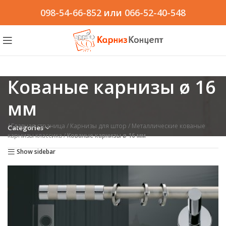
098-54-66-852
или
066-52-40-548
Кованые карнизы ø 16
мм
/
Главная страница
/
Карнизы для штор
/
Металлические кованые
Categories
карнизы классика
/
Кованые карнизы ø 16 мм
Show sidebar