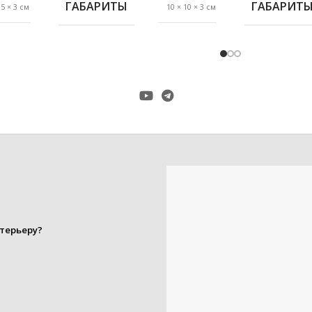
ГАБАРИТЫ
ГАБАРИТ
 5 × 3 см
10 × 10 × 3 см
ЕТАЛЛ С
ЧЕСКИМ
антик
антик
РЫТИЕМ
ЦВЕТ
,
,
,
сталь
золото
РУСТАЛЬ
,
,
ЦВЕТ
ром-мат
медь
,
хром-мат
ДИАМЕТР 
,
19 mm
черное золото
,
25 mm
ПРОИЗВО
16 mm
ДИАМЕТР ТРУБЫ
,
Marcin
19 mm
Dekor
УПАКОВКА
терьеру?
ПРОИЗВОДИТЕЛЬ
Оrvit
1 штука
МАТЕРИА
УПАКОВКА
1 штука
ЕТАЛЛ С
ЧЕСКИМ
РЫТИЕМ