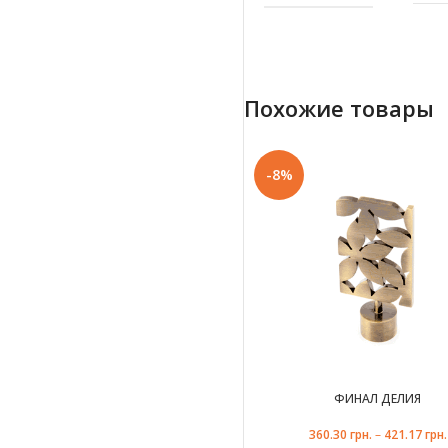
Похожие товары
ЦВЕТ
-8%
ДИАМЕТР ТРУБЫ
ПРОИЗВОДИТЕЛЬ
ФИНАЛ ДЕЛИЯ
УПАКОВКА
360.30
грн.
–
421.17
грн.