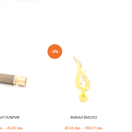
сталь
ТРУБЫ
19 mm
Marcin
-8%
-
ДИТЕЛЬ
Dekor
1 штука
МЕТАЛЛ С
ГАЛЬВАНИЧЕСКИМ
Л
ПОКРЫТИЕМ
,
ЭМАЛЬ
Л ГАЛЕРИЯ
ФИНАЛ ВИОЛО
н.
–
45.65
грн.
45.65
грн.
–
108.31
грн.