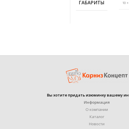
ГАБАРИТЫ
10 ×
М
ГАЛЬВАНИ
МАТЕРИАЛ
ПОК
ЦВЕТ
Х
х
ДИАМЕТР ТРУБЫ
ПРОИЗВОДИТЕЛЬ
Вы хотите придать изюминку вашему ин
УПАКОВКА
Информация
О компании
Каталог
М
МАТЕРИАЛ
ГАЛЬВАНИ
Новости
ПОК