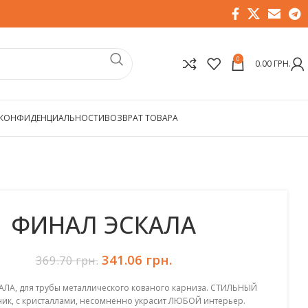
0
0.00
ГРН.
 КОНФИДЕНЦИАЛЬНОСТИ
ВОЗВРАТ ТОВАРА
ФИНАЛ ЭСКАЛА
341.06
Первоначальная цена
грн.
Текущая цена:
369.70
грн.
составляла 369.70 грн..
341.06 грн..
ЛА, для трубы металлического кованого карниза. СТИЛЬНЫЙ
ик, с кристаллами, несомненно украсит ЛЮБОЙ интерьер.