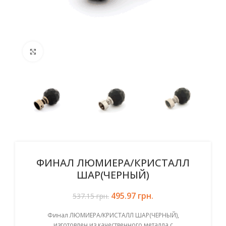
Click to enlarge
ФИНАЛ ЛЮМИЕРА/КРИСТАЛЛ
ШАР(ЧЕРНЫЙ)
495.97
Первоначальная цена
грн.
Текущая цена:
537.15
грн.
составляла 537.15 грн..
495.97 грн..
Финал ЛЮМИЕРА/КРИСТАЛЛ ШАР(ЧЕРНЫЙ),
изготовлен из качественного металла с