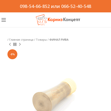
098-54-66-852
или
066-52-40-548
/
Главная страница
/
Товары
/
ФИНАЛ РИВА
-8%