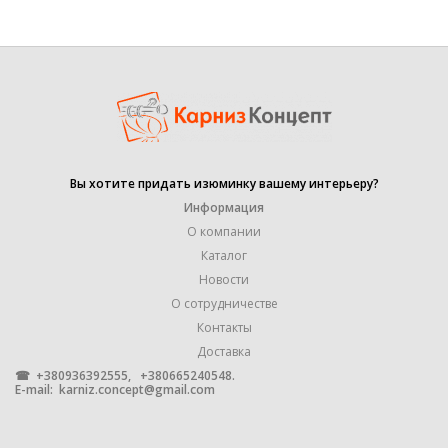
золото
ЦВЕТ
,
оникс
,
патина
,
сталь
,
хром-мат
Вы хотите придать изюминку вашему интерьеру?
19 mm
ДИАМЕТР ТРУБЫ
,
Информация
25 mm
О компании
Каталог
Marcin Dekor
Новости
ПРОИЗВОДИТЕЛЬ
,
О сотрудничестве
Оrvit
Контакты
Доставка
УПАКОВКА
1 штука
☎ +380936392555, +380665240548.
E-mail:
karniz.concept@gmail.com
МЕТАЛЛ С ГАЛЬВАНИЧЕСКИМ
МАТЕРИАЛ
ПОКРЫТИЕМ