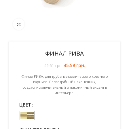
Click to enlarge
ФИНАЛ РИВА
45.58
Первоначальная цена
грн.
Текущая цена:
49.61
грн.
составляла 49.61 грн..
45.58 грн..
Финал РИВА, для трубы металлического кованого
карниза. Бесподобный наконечник,
создаст исключительный и лаконичный акцент в
интерьере.
ЦВЕТ