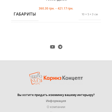
ч
360.30
грн.
–
421.17
грн.
ГАБАРИТЫ
10 × 5 × 3 см
антик
,
ЦВЕТ
сталь
,
хром-мат
19 mm
ДИАМЕТР ТРУБЫ
,
25 mm
ПРОИЗВОДИТЕЛЬ
Marcin Dekor
Вы хотите придать изюминку вашему интерьеру?
УПАКОВКА
1 штука
Информация
О компании