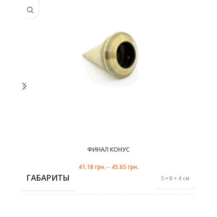
несколько
не
вариаций.
ва
Опции
можно
выбрать
в
на
странице
с
товара.
ФИНАЛ КОНУС
41.18
грн.
–
45.65
грн.
ГАБАРИТЫ
5 × 8 × 4 см
антик
ЦВЕТ
,