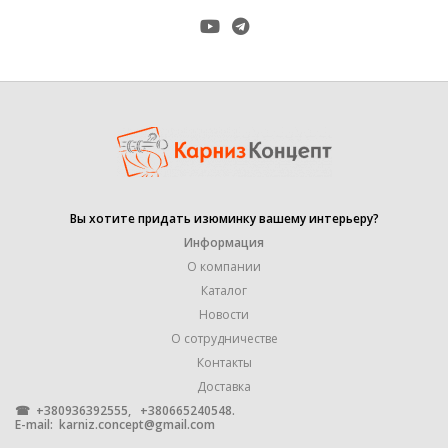
хром-мат
ДИАМЕТР ТРУБЫ
19+16 mm
ДЛИНА КРОНШТЕЙНА
20/14 см
гладкая
,
Вы хотите придать изюминку вашему интерьеру?
ФОРМА ТРУБЫ
крученая
Информация
,
рифленая
О компании
Каталог
Новости
КОЛИЧЕСТВО РЯДОВ
2
О сотрудничестве
Контакты
КРЕПЛЕНИЕ
Настенное
Доставка
☎ +380936392555, +380665240548.
E-mail:
karniz.concept@gmail.com