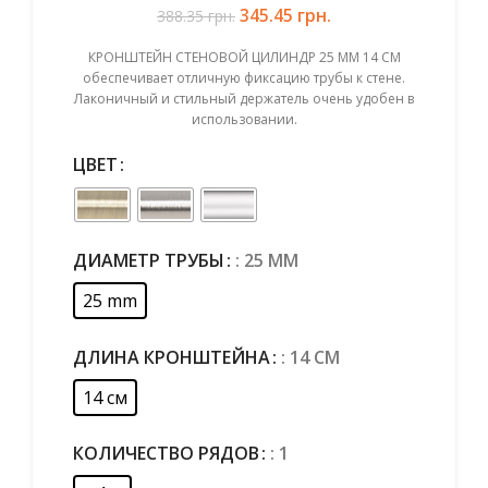
345.45
Первоначальная цена
грн.
Текущая цена:
388.35
грн.
составляла 388.35 грн..
345.45 грн..
КРОНШТЕЙН СТЕНОВОЙ ЦИЛИНДР 25 ММ 14 СМ
обеспечивает отличную фиксацию трубы к стене.
Лаконичный и стильный держатель очень удобен в
использовании.
ЦВЕТ
ДИАМЕТР ТРУБЫ
: 25 MM
25 mm
ДЛИНА КРОНШТЕЙНА
: 14 СМ
14 см
КОЛИЧЕСТВО РЯДОВ
: 1