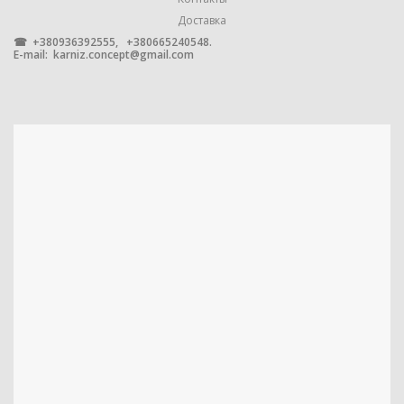
КРЕПЛЕНИЕ
Доставка
Настенное
☎ +380936392555, +380665240548.
E-mail:
karniz.concept@gmail.com
ПРОИЗВОДИТЕЛЬ
Marcin Dekor
УПАКОВКА
1 штука
МЕТАЛЛ С ГАЛЬВАНИЧЕСКИМ
МАТЕРИАЛ
ПОКРЫТИЕМ