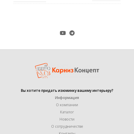
антик
,
ЦВЕТ
белое золото
,
хром-мат
ДИАМЕТР ТРУБЫ
25+16 mm
ДЛИНА КРОНШТЕЙНА
16,5/8 см
гладкая
Вы хотите придать изюминку вашему интерьеру?
,
ФОРМА ТРУБЫ
крученая
Информация
,
рифленая
О компании
Каталог
Новости
КОЛИЧЕСТВО РЯДОВ
2
О сотрудничестве
Контакты