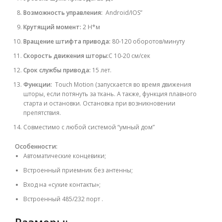
Возможность управления:
Android/IOS”
Крутящий момент:
2 Н*м
Вращение штифта привода:
80-120 оборотов/минуту
Скорость движения шторы:
С 10-20 см/сек
Срок службы привода:
15 лет.
Функции:
Touch Motion (запускается во время движения
шторы, если потянуть за ткань. А также, функция плавного
старта и остановки.
Остановка при возникновении
препятствия.
Совместимо с любой системой “умный дом”
Особенности:
Автоматические концевики;
Встроенный приемник без антенны;
Вход на «сухие контакты»;
Встроенный 485/232 порт
.