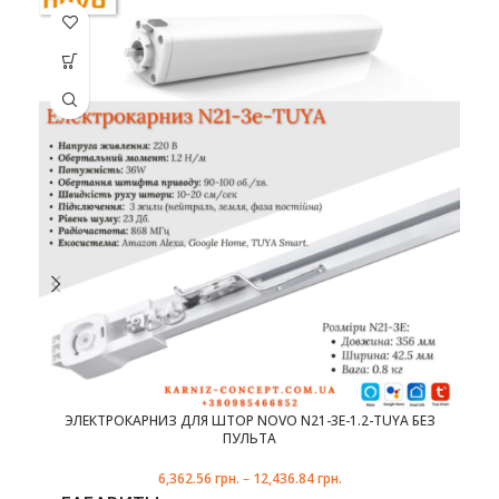
ПРОИЗВОДИТЕЛЬ
Этот товар
Эт
Novo
имеет
несколько
не
вариаций.
ва
Опции
можно
выбрать
в
на
странице
с
товара.
ЭЛЕКТРОКАРНИЗ ДЛЯ ШТОР NOVO N21-3E-1.2-TUYA БЕЗ
ПУЛЬТА
6,362.56
грн.
–
12,436.84
грн.