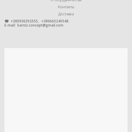
2 м
,
Контакты
2,5 м
Доставка
,
3 м
☎ +380936392555, +380665240548.
,
E-mail:
karniz.concept@gmail.com
РАЗМЕР
3,5 м
,
4 м
,
4,5 м
,
5 м
,
5,5 м
,
6 м
ПРОИЗВОДИТЕЛЬ
Novo