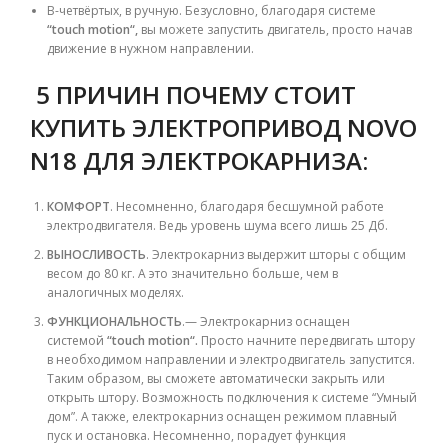
В-четвёртых, в ручную. Безусловно, благодаря системе
“
touch motion
“,
вы можете запустить двигатель, просто начав
движение в нужном направлении.
5 ПРИЧИН ПОЧЕМУ СТОИТ
КУПИТЬ ЭЛЕКТРОПРИВОД NOVO
N18 ДЛЯ ЭЛЕКТРОКАРНИЗА:
КОМФОРТ
. Несомненно, благодаря бесшумной работе
электродвигателя. Ведь уровень шума всего лишь 25 Дб.
ВЫНОСЛИВОСТЬ
. Электрокарниз выдержит шторы с общим
весом до 80 кг. А это значительно больше, чем в
аналогичных моделях.
ФУНКЦИОНАЛЬНОСТЬ
.— Электрокарниз оснащен
системой
“
touch motion
“.
Просто начните передвигать штору
в необходимом направлении и электродвигатель запустится.
Таким образом, вы сможете автоматически закрыть или
открыть штору. Возможность подключения к системе “Умный
дом”. А также, електрокарниз оснащен режимом плавный
пуск и остановка. Несомненно, порадует функция