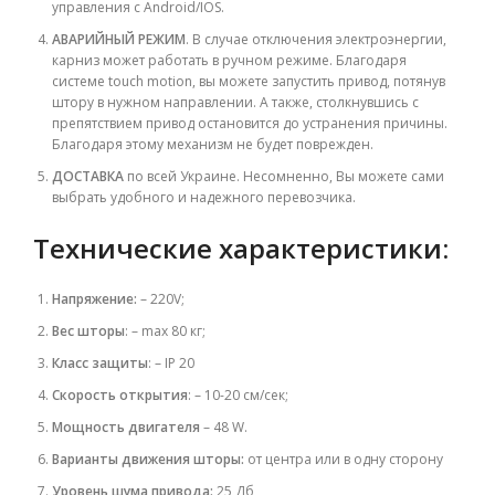
управления
с Android/IOS.
АВАРИЙНЫЙ РЕЖИМ
. В случае отключения электроэнергии,
карниз может работать в ручном режиме. Благодаря
системе
touch motion, вы можете запустить привод, потянув
штору в нужном направлении. А также, столкнувшись с
препятствием привод остановится до устранения причины.
Благодаря этому механизм не будет поврежден.
ДОСТАВКА
по всей Украине. Несомненно, Вы можете сами
выбрать удобного и надежного перевозчика.
Технические характеристики:
Напряжение:
– 220V;
Вес шторы
: – max 80 кг;
Класс защиты
: – IP 20
Скорость открытия
: – 10-20 см/сек;
Мощность двигателя
– 48 W.
Варианты движения шторы:
от центра или в одну сторону
Уровень шума привода:
25 Дб