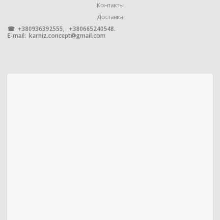
Контакты
Доставка
УПАКОВКА
1 штука
☎ +380936392555, +380665240548.
E-mail:
karniz.concept@gmail.com
МЕТАЛЛ С ГАЛЬВАНИЧЕСКИМ
МАТЕРИАЛ
ПОКРЫТИЕМ