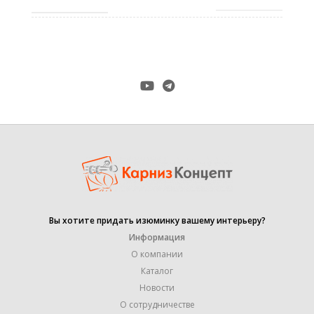
черный матовый
,
антик
,
белый
,
золото
ЦВЕТ
,
оникс
,
патина
,
сталь
,
хром-мат
Вы хотите придать изюминку вашему интерьеру?
19 mm
ДИАМЕТР ТРУБЫ
,
Информация
25 mm
О компании
Каталог
Marcin Dekor
Новости
ПРОИЗВОДИТЕЛЬ
,
О сотрудничестве
Оrvit