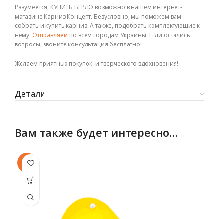
Разумеется, КУПИТЬ БЕРЛО возможно в нашем интернет-
магазине Карниз Концепт. Безусловно, мы поможем вам
собрать и купить карниз. А также, подобрать комплектующие к
нему.
Отправляем
по всем городам Украины. Если остались
вопросы, звоните консультация бесплатно!
Желаем приятных покупок и творческого вдохновения!
Детали
Вам также будет интересно…
-8%
-8
Этот товар
Эт
имеет
несколько
не
вариаций.
ва
Опции
можно