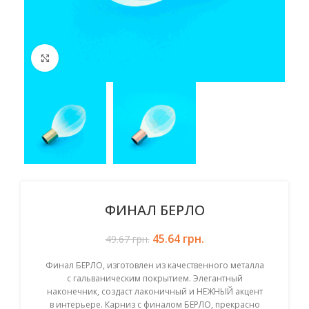
Click to enlarge
ФИНАЛ БЕРЛО
45.64
Первоначальная цена
грн.
Текущая цена:
49.67
грн.
составляла 49.67 грн..
45.64 грн..
Финал БЕРЛО, изготовлен из качественного металла
с гальваническим покрытием. Элегантный
наконечник, создаст лаконичный и НЕЖНЫЙ акцент
в интерьере. Карниз с финалом БЕРЛО, прекрасно