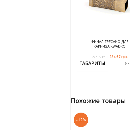
ФИНАЛ ТРЕСАНО ДЛЯ
КАРНИЗА KWADRO
284.67
Первонач
грн.
297.19
грн.
цена сос
ГАБАРИТЫ
9 ×
297.19 
2
ЦВЕТ
Похожие товары
х
ДИАМЕТР ТРУБЫ
2
-12%