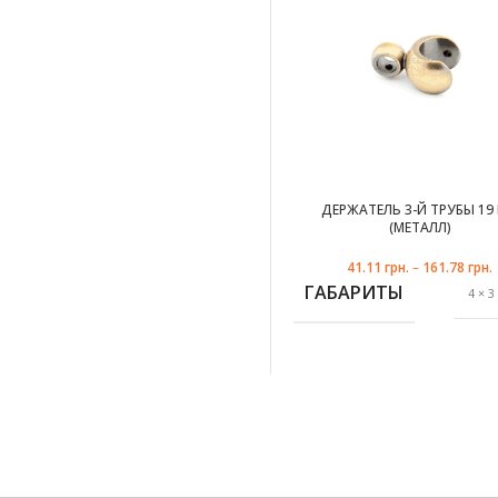
ФОРМА ТРУБЫ
про
ПРОИЗВОДИТЕЛЬ
УПАКОВКА
ДЕРЖАТЕЛЬ 3-Й ТРУБЫ 19
(МЕТАЛЛ)
оникс
41.11
грн.
–
161.78
грн.
М
ГАБАРИТЫ
МАТЕРИАЛ
4 × 3
ГАЛЬВАНИ
ПОК
ЦВЕТ
хр