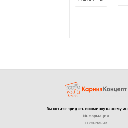
ЦВЕТ
х
ДИАМЕТР ТРУБЫ
ДЛИНА КРОНШТЕЙН
импр
ФОРМА ТРУБЫ
п
Вы хотите придать изюминку вашему ин
Информация
КОЛИЧЕСТВО РЯДОВ
О компании