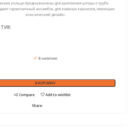
еские кольца предназначены для крепления шторы к трубе
здают гармоничный ансамбль для кованых карнизов, имеющих
классический дизайн.
НТИК
В наличии
В КОРЗИНУ
Compare
Add to wishlist
Share: