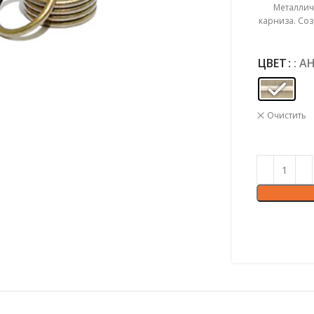
Металлич
карниза. Со
ЦВЕТ
: А
Очистить