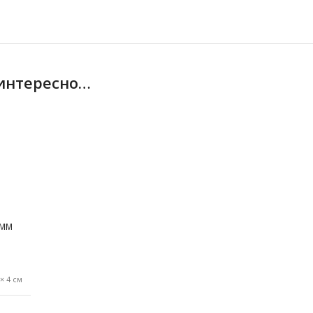
 интересно…
 ММ
 × 4 см