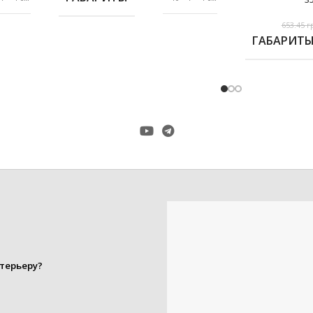
143.77 грн..
128.09 грн..
белое 
653.45
г
ГАБАРИТ
антик
антик
,
,
сталь
золото
,
,
ром-мат
медь
ЦВЕТ
,
ЦВЕТ
оникс
,
19+19
сталь
mm
,
хром-мат
ДИАМЕТР 
20/11
А
СМ
19+16
ДИАМЕТР ТРУБЫ
mm
ДЛИНА К
ессионная
,
20/14
ДЛИНА КРОНШТЕЙНА
рофильная
см
терьеру?
ФОРМА Т
гладкая
2
,
ФОРМА ТРУБЫ
крученая