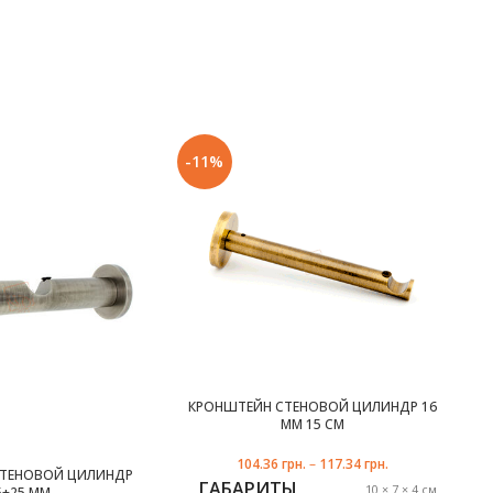
-11%
КРОНШТЕЙН СТЕНОВОЙ ЦИЛИНДР 16
ММ 15 СМ
104.36
грн.
–
117.34
грн.
СТЕНОВОЙ ЦИЛИНДР
ГАБАРИТЫ
тик
10 × 7 × 4 см
5+25 ММ