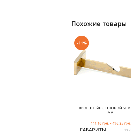
сталь 
ЦВЕТ
Похожие товары
белое 
ДИАМЕТР ТРУБЫ
-11%
ПРОИЗВОДИТЕЛЬ
УПАКОВКА
1
М
МАТЕРИАЛ
ПЛ
КРОНШТЕЙН СТЕНОВОЙ SLIM 
ММ
ФОРМА ТРУБЫ
441.16
грн.
–
496.25
грн.
г
ГАБАРИТЫ
10 ×