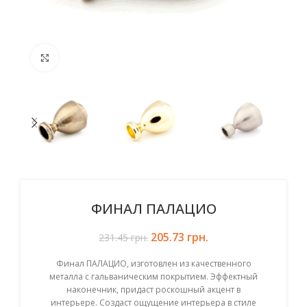
Click to enlarge
ФИНАЛ ПАЛАЦИО
205.73
Первоначальная цена
грн.
Текущая цена:
231.45
грн.
составляла 231.45 грн..
205.73 грн..
Финал ПАЛАЦИО, изготовлен из качественного
металла с гальваническим покрытием. Эффектный
наконечник, придаст роскошный акцент в
интерьере. Создаст ощущение интерьера в стиле