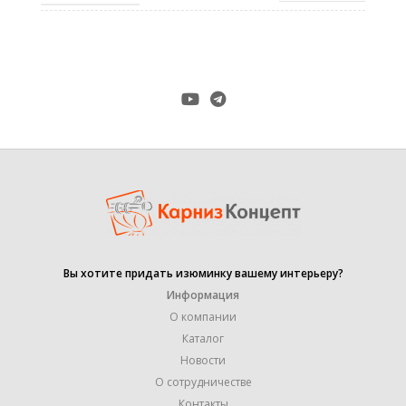
антик
,
золото
,
ЦВЕТ
медь
,
хром-мат
,
черное золото
16 mm
ДИАМЕТР ТРУБЫ
,
19 mm
Вы хотите придать изюминку вашему интерьеру?
ПРОИЗВОДИТЕЛЬ
Оrvit
Информация
О компании
УПАКОВКА
Каталог
1 штука
Новости
О сотрудничестве
МЕТАЛЛ С ГАЛЬВАНИЧЕСКИМ
МАТЕРИАЛ
Контакты