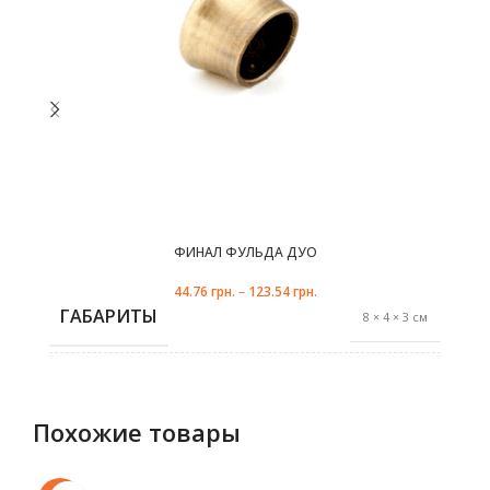
на
странице
с
товара.
ФИНАЛ ФУЛЬДА ДУО
белый
медь
оникс
44.76
грн.
–
123.54
грн.
ГАБАРИТЫ
8 × 4 × 3 см
антик
,
белый
Похожие товары
,
золото
,
ЦВЕТ
медь