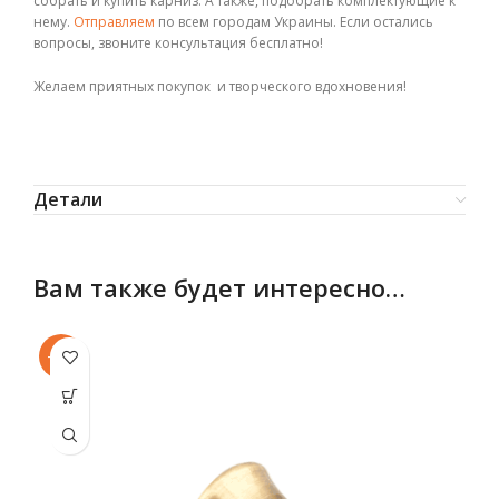
собрать и купить карниз. А также, подобрать комплектующие к
нему.
Отправляем
по всем городам Украины. Если остались
вопросы, звоните консультация бесплатно!
Желаем приятных покупок и творческого вдохновения!
Детали
Вам также будет интересно…
-11%
-1
Этот товар
Эт
имеет
несколько
не
вариаций.
ва
Опции
можно
выбрать
в