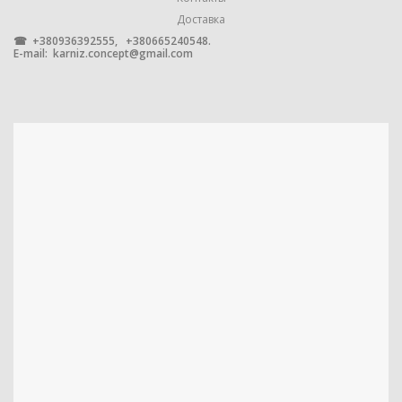
ПОКРЫТИЕМ
Доставка
☎ +380936392555, +380665240548.
E-mail:
karniz.concept@gmail.com