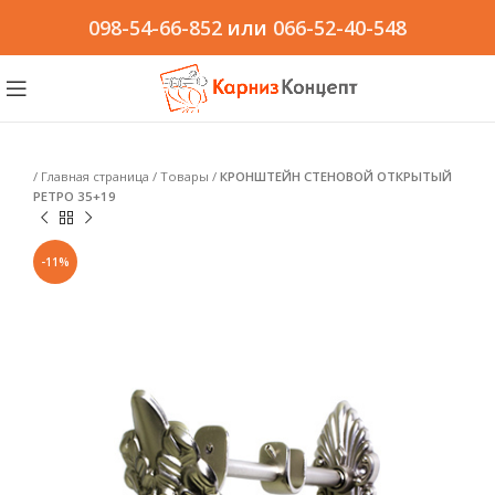
098-54-66-852
или
066-52-40-548
/
Главная страница
/
Товары
/
КРОНШТЕЙН СТЕНОВОЙ ОТКРЫТЫЙ
РЕТРО 35+19
-11%