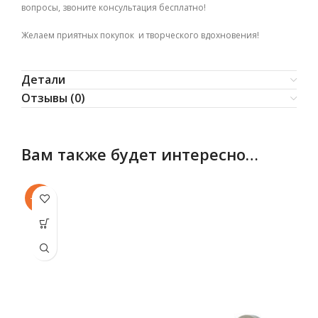
вопросы, звоните консультация бесплатно!
Желаем приятных покупок и творческого вдохновения!
Детали
Отзывы (0)
Вам также будет интересно…
-11%
-1
Этот товар
Эт
имеет
несколько
не
вариаций.
ва
Опции
можно
выбрать
в
на
странице
с