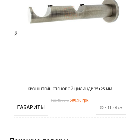
товара.
КРОНШТЕЙН СТЕНОВОЙ ЦИЛИНДР 35+25 ММ
антик
белое золото
580.90
Первоначальная цена
грн.
Текущая цена:
653.45
грн.
составляла 653.45 грн..
580.90 грн..
ГАБАРИТЫ
30 × 11 × 6 см
сталь рустик
,
ЦВЕТ
антик