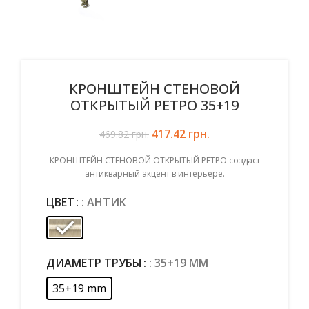
КРОНШТЕЙН СТЕНОВОЙ
ОТКРЫТЫЙ РЕТРО 35+19
417.42
Первоначальная цена
грн.
Текущая цена:
469.82
грн.
составляла 469.82 грн..
417.42 грн..
КРОНШТЕЙН СТЕНОВОЙ ОТКРЫТЫЙ РЕТРО создаст
антикварный акцент в интерьере.
ЦВЕТ
: АНТИК
ДИАМЕТР ТРУБЫ
: 35+19 MM
35+19 mm