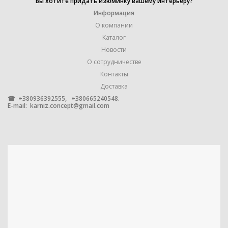
Вы хотите придать изюминку вашему интерьеру?
ФОРМА ТРУБЫ
крученая
Информация
,
рифленая
О компании
Каталог
Новости
КОЛИЧЕСТВО РЯДОВ
2
О сотрудничестве
Контакты
КРЕПЛЕНИЕ
Настенное
Доставка
☎ +380936392555, +380665240548.
E-mail:
karniz.concept@gmail.com
ПРОИЗВОДИТЕЛЬ
Оrvit
УПАКОВКА
1 штука
МЕТАЛЛ С ГАЛЬВАНИЧЕСКИМ
МАТЕРИАЛ
ПОКРЫТИЕМ