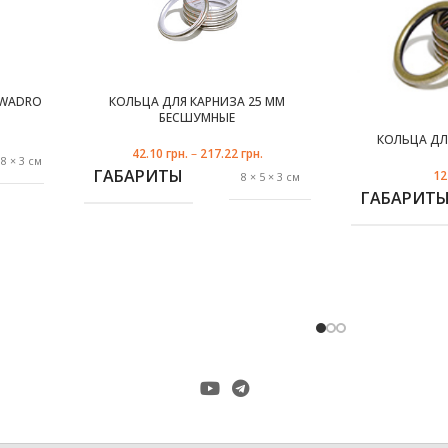
KWADRO
КОЛЬЦА ДЛЯ КАРНИЗА 25 ММ
золото
медь
БЕСШУМНЫЕ
КОЛЬЦА ДЛ
42.10
грн.
–
217.22
грн.
 8 × 3 см
ГАБАРИТЫ
12
8 × 5 × 3 см
ГАБАРИТ
антик
,
сталь рустик
сталь
,
ЦВЕТ
,
белое золото
ром-мат
,
золото
,
ЦВЕТ
ДИАМЕТР 
медь
0×20 mm
,
оникс
,
сталь
ПРОИЗВО
,
квадро
хром-мат