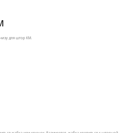
М
изу для штор КМ.
епиться жабка или крючок. Разумеется, жабка крепиться к шторной