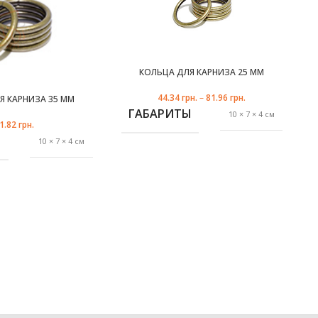
КОЛЬЦА ДЛЯ КАРНИЗА 25 ММ
44.34
грн.
–
81.96
грн.
Я КАРНИЗА 35 ММ
ГАБАРИТЫ
10 × 7 × 4 см
1.82
грн.
Ы
10 × 7 × 4 см
черный матовый
,
антик
антик
,
белое золото
,
белый
ТРУБЫ
,
35 mm
ЦВЕТ
золото
,
медь
,
Marcin
ДИТЕЛЬ
оникс
Dekor
,
сталь
,