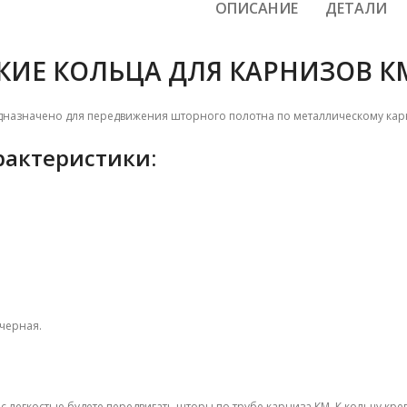
ОПИСАНИЕ
ДЕТАЛИ
ИЕ КОЛЬЦА ДЛЯ КАРНИЗОВ К
азначено для передвижения шторного полотна по металлическому карн
рактеристики:
 черная.
 с легкостью будете передвигать шторы по трубе карниза КМ. К кольцу кр