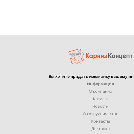
р
ДИАМЕТР ТРУБЫ
ПРОИЗВОДИТЕЛЬ
ДЛИНА КРОНШТЕЙН
УПАКОВКА
ФОРМА ТРУБЫ
к
М
ГАЛЬВАНИ
Вы хотите придать изюминку вашему ин
МАТЕРИАЛ
р
ПОК
Информация
П
О компании
КОЛИЧЕСТВО РЯДОВ
Каталог
Новости
КРЕПЛЕНИЕ
О сотрудничестве
На
Контакты
Доставка