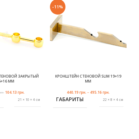
-11%
-
Л
ПЛАСТИК
ТЕНОВОЙ ЗАКРЫТЫЙ
КРОНШТЕЙН СТЕНОВОЙ SLIM 19+19
6+16 ММ
ММ
104.13
Первоначальная
грн.
Текущая
440.19
грн.
–
495.16
грн.
рн.
цена составляла
цена:
Ы
ГАБАРИТЫ
21 × 10 × 4 см
22 × 8 × 4 см
117.09 грн..
104.13 грн..
золото
антик
,
,
ЦВЕТ
медь
сталь
,
,
черное золото
хром-мат