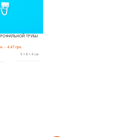
 ПРОФИЛЬНОЙ ТРУБЫ
н.
–
4.47
грн.
Ы
9 × 8 × 4 см
белый
Leoplast
,
ДИТЕЛЬ
Marcin
Dekor
10 штук