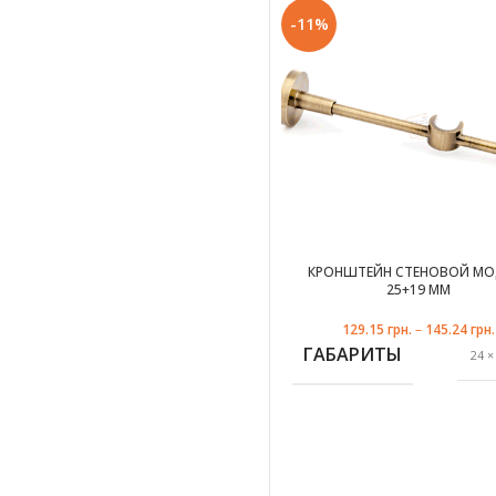
-11%
ЦВЕТ
х
черное
КРОНШТЕЙН СТЕНОВОЙ МО
25+19 ММ
129.15
грн.
–
145.24
грн.
ДИАМЕТР ТРУБЫ
ГАБАРИТЫ
24 ×
ЦВЕТ
ФОРМА ТРУБЫ
к
х