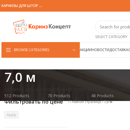
КАРНИЗЫ ДЛЯ ШТОР ....
SELECT CATEGORY
BROWSE CATEGORIES
АКЦИИ
НОВОСТИ
ДОСТАВКА
7,0 м
КАРНИЗЫ ДЛЯ ШТОР
ОСОБЕННЫЕ ТОВАРЫ
АКСЕССУАРЫ ДЛЯ
512 Products
70 Products
48 Products
Фильтровать по цене
/
Главная страница
/
7,0 м
Apply
Apply price filter