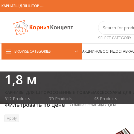
КАРНИЗЫ ДЛЯ ШТОР ....
SELECT CATEGORY
BROWSE CATEGORIES
АКЦИИ
НОВОСТИ
ДОСТАВКА
1,8 м
КАРНИЗЫ ДЛЯ ШТОР
ОСОБЕННЫЕ ТОВАРЫ
АКСЕССУАРЫ ДЛЯ
512 Products
70 Products
48 Products
Фильтровать по цене
/
Главная страница
/
1,8 м
Apply
Apply price filter