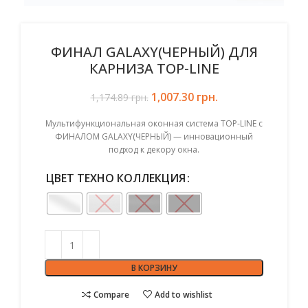
ФИНАЛ GALAXY(ЧЕРНЫЙ) ДЛЯ
КАРНИЗА TOP-LINE
1,007.30
Первоначальная цена
грн.
Текущая
1,174.89
грн.
составляла 1,174.89 грн..
цена:
1,007.30 грн..
Мультифункциональная оконная система TOP-LINE с
ФИНАЛОМ GALAXY(ЧЕРНЫЙ) — инновационный
подход к декору окна.
ЦВЕТ ТЕХНО КОЛЛЕКЦИЯ
В КОРЗИНУ
Compare
Add to wishlist