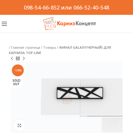
098-54-66-852
или
066-52-40-548
/
Главная страница
/
Товары
/
ФИНАЛ GALAXY(ЧЕРНЫЙ) ДЛЯ
КАРНИЗА TOP-LINE
-14%
SOLD
OUT
Click to enlarge