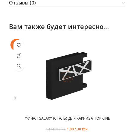
Отзывы (0)
Вам также будет интересно…
-14%
-1
Этот товар
Эт
SOLD
SO
имеет
OUT
O
несколько
не
вариаций.
ва
Опции
можно
выбрать
в
на
странице
с
товара.
ФИНАЛ GALAXY (СТАЛЬ) ДЛЯ КАРНИЗА TOP-LINE
1,007.30
Первоначальная цена
грн.
Текущая цена:
1,174.89
грн.
составляла 1,174.89 грн..
1,007.30 грн..