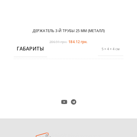
ДЕРЖАТЕЛЬ 3-Й ТРУБЫ 25 ММ (МЕТАЛЛ)
184.12
Первоначальная цена
грн.
Текущая цена:
206.91
грн.
составляла 206.91 грн..
184.12 грн..
ГАБАРИТЫ
5 × 4 × 4 см
антик
,
ЦВЕТ
сталь
,
хром-мат
ДИАМЕТР ТРУБЫ
25 mm
ПРОИЗВОДИТЕЛЬ
Marcin Dekor