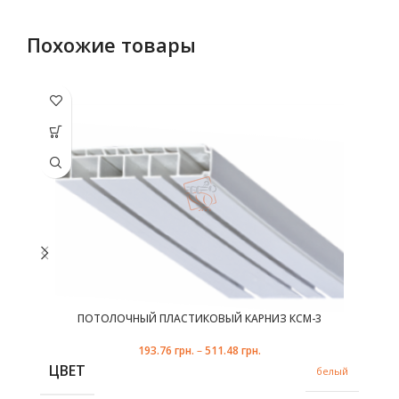
Похожие товары
Этот товар
Эт
имеет
несколько
не
вариаций.
ва
Опции
можно
выбрать
в
на
странице
с
товара.
ПОТОЛОЧНЫЙ ПЛАСТИКОВЫЙ КАРНИЗ КСМ-3
193.76
грн.
–
511.48
грн.
ЦВЕТ
белый