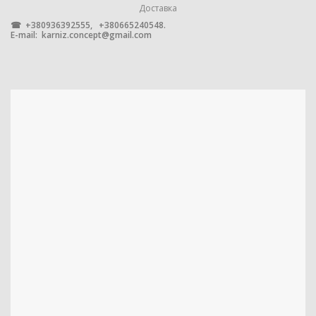
4 м
Доставка
,
☎ +380936392555, +380665240548.
6 м
E-mail:
karniz.concept@gmail.com
УПАКОВКА
1 штука