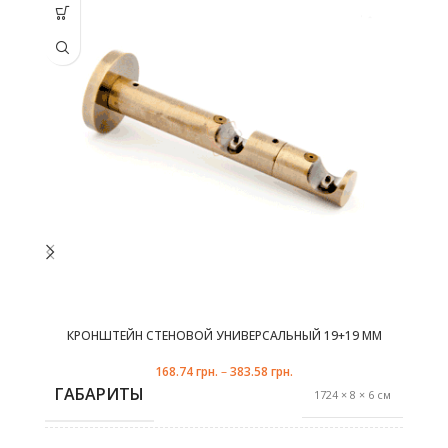
Этот товар
Эт
имеет
несколько
не
вариаций.
ва
Опции
можно
выбрать
в
на
странице
с
товара.
КРОНШТЕЙН СТЕНОВОЙ УНИВЕРСАЛЬНЫЙ 19+19 ММ
168.74
грн.
–
383.58
грн.
ГАБАРИТЫ
1724 × 8 × 6 см