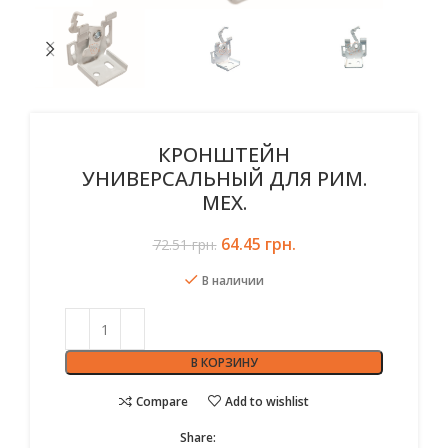
КРОНШТЕЙН
УНИВЕРСАЛЬНЫЙ ДЛЯ РИМ.
МЕХ.
64.45
Первоначальная цена
грн.
Текущая цена:
72.51
грн.
составляла 72.51 грн..
64.45 грн..
В наличии
В КОРЗИНУ
Compare
Add to wishlist
Share: