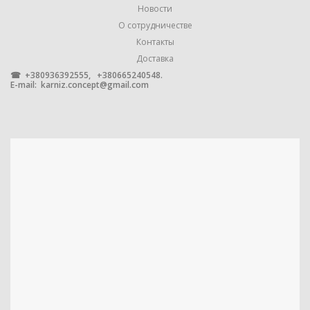
Новости
Marcin Dekor
ПРОИЗВОДИТЕЛЬ
,
О сотрудничестве
Оrvit
Контакты
Доставка
УПАКОВКА
☎ +380936392555, +380665240548.
1 штука
E-mail:
karniz.concept@gmail.com
гладкая
,
импрессионная
,
ФОРМА ТРУБЫ
крученая
,
профильная
,
рифленая
МЕТАЛЛ С ГАЛЬВАНИЧЕСКИМ
МАТЕРИАЛ
ПОКРЫТИЕМ