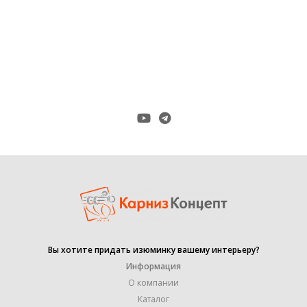
антик
,
белый
,
ЦВЕТ
оникс
,
сталь
,
хром-мат
ДИАМЕТР ТРУБЫ
19+19 mm
9/15 см
ДЛИНА КРОНШТЕЙНА
,
14/20 см
КОЛИЧЕСТВО РЯДОВ
2
Вы хотите придать изюминку вашему интерьеру?
Информация
КРЕПЛЕНИЕ
Настенное
О компании
Каталог