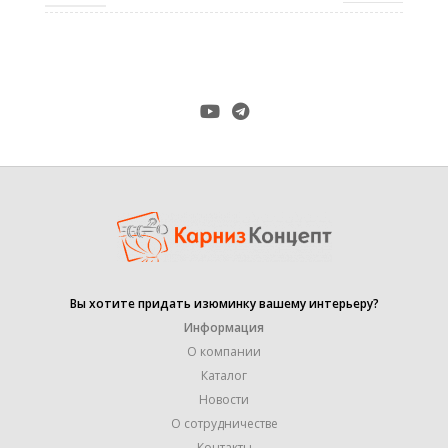
КОЛИЧЕСТВО РЯДОВ
2
Настенное
,
КРЕПЛЕНИЕ
Потолочное
,
Универсальное
МАТЕРИАЛ
ПЛАСТИК
1,5 м
Вы хотите придать изюминку вашему интерьеру?
,
1,8 м
Информация
,
2,5 м
О компании
,
Каталог
2,1 м
РАЗМЕР
,
Новости
3 м
О сотрудничестве
,
3,5 м
Контакты