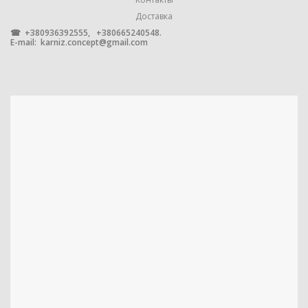
,
4 м
Доставка
,
☎ +380936392555, +380665240548.
6 м
E-mail:
karniz.concept@gmail.com
УПАКОВКА
1 штука