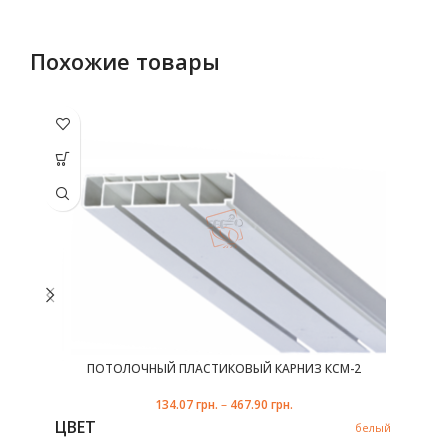
Похожие товары
Этот товар
Эт
имеет
несколько
не
вариаций.
ва
Опции
можно
выбрать
в
на
странице
с
товара.
ПОТОЛОЧНЫЙ ПЛАСТИКОВЫЙ КАРНИЗ КСМ-2
134.07
грн.
–
467.90
грн.
ЦВЕТ
белый