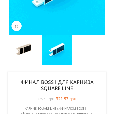
Click to enlarge
ФИНАЛ BOSS I ДЛЯ КАРНИЗА
SQUARE LINE
321.93
Первоначальная цена
грн.
Текущая цена:
375.59
грн.
составляла 375.59 грн..
321.93 грн..
КАРНИЗ SQUARE LINE с ФИНАЛОМ BOSS I —
эффектное решение для стильного интерьера.