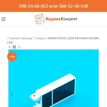
098-54-66-852
или
066-52-40-548
/
Главная страница
/
Товары
/
ФИНАЛ BOSS I ДЛЯ КАРНИЗА SQUARE
LINE
-14%