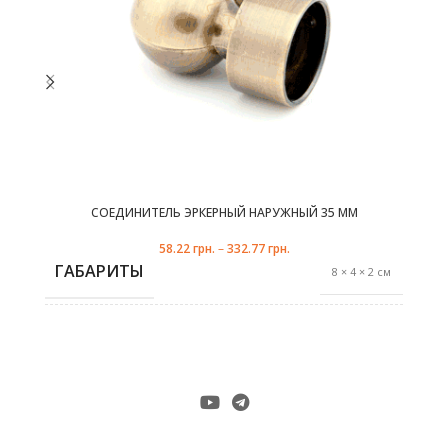
странице
с
МЕТАЛЛ С ГАЛЬВАНИЧЕСКИМ
МАТЕРИАЛ
товара.
ПОКРЫТИЕМ
СОЕДИНИТЕЛЬ ЭРКЕРНЫЙ НАРУЖНЫЙ 35 ММ
белое золото
58.22
грн.
–
332.77
грн.
ГАБАРИТЫ
8 × 4 × 2 см
сталь рустик
,
ЦВЕТ
антик
,
белое золото