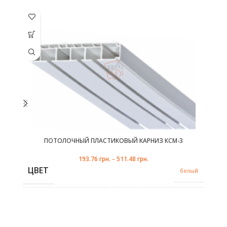
Этот товар
Эт
имеет
несколько
не
вариаций.
ва
Опции
можно
выбрать
в
на
странице
с
товара.
ПОТОЛОЧНЫЙ ПЛАСТИКОВЫЙ КАРНИЗ КСМ-3
193.76
грн.
–
511.48
грн.
ЦВЕТ
белый
КОЛИЧЕСТВО РЯДОВ
3