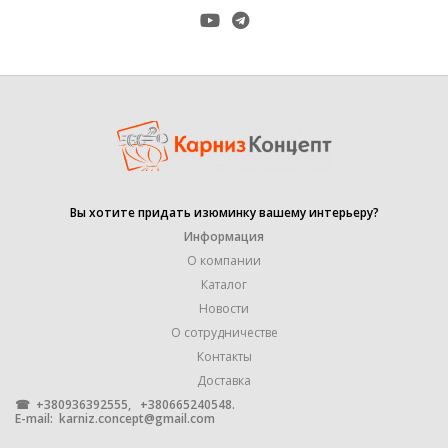
Настенное
,
КРЕПЛЕНИЕ
Потолочное
,
Универсальное
МАТЕРИАЛ
ПЛАСТИК
1,5 м
Вы хотите придать изюминку вашему интерьеру?
,
1,8 м
Информация
,
2,5 м
О компании
,
Каталог
2,1 м
РАЗМЕР
,
Новости
3 м
О сотрудничестве
,
3,5 м
Контакты
,
4 м
Доставка
,
☎ +380936392555, +380665240548.
6 м
E-mail:
karniz.concept@gmail.com