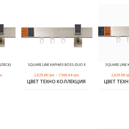
БЛЕСК)
SQUARE LINE КАРНИЗ BOSS-DUO II
SQUARE LINE 
н.
2,629.08
грн.
–
7,960.64
грн.
2,629.08
гр
белый
ЦВЕТ ТЕХНО КОЛЛЕКЦИЯ
ЦВЕТ ТЕХ
сталь
блеск
,
ЦИЯ
сталь
,
1
черный
,
блеск
КОЛИЧЕСТВО РЯДОВ
КОЛИЧЕСТ
2
,
3
1
,