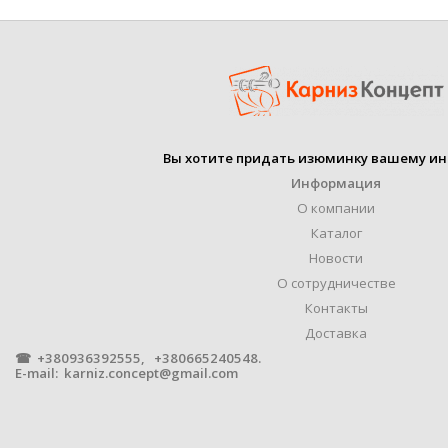
УПАКОВКА
к
КОЛИЧЕСТВО РЯДОВ
ВСТАВКА
черн
КРЕПЛЕНИЕ
Потол
Вы хотите придать изюминку вашему ин
МАТЕРИАЛ
АЛЮМ
Информация
О компании
Каталог
Новости
О сотрудничестве
РАЗМЕР
Контакты
Доставка
☎ +380936392555, +380665240548.
E-mail:
karniz.concept@gmail.com
ПРОИЗВОДИТЕЛЬ