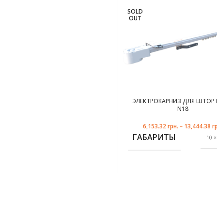
КОЛИЧЕСТВО РЯДОВ
SOLD
OUT
КРЕПЛЕНИЕ
На
М
МАТЕРИАЛ
ГАЛЬВАНИ
ПОК
ЭЛЕКТРОКАРНИЗ ДЛЯ ШТОР
N18
ПРОИЗВОДИТЕЛЬ
6,153.32
грн.
–
13,444.38
г
ГАБАРИТЫ
10 ×
УПАКОВКА
ком
РАЗМЕР
ЦВЕТ