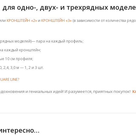
 для о
дно-, двух- и трехрядных моделе
или
КРОНШТЕЙН «2»
и
КРОНШТЕЙН «3»
(в зависимости от количества рядов) 
х рядных моделей)— пара на каждый профиль;
на каждый кронштейн;
ые 10 см профиля;
, 2,4, 3,0 м — 1, 2 и 3 шт.
UARE LINE?
дохновения и гениальных идей! И разумеется, приятных покупок!
К
 интересно…