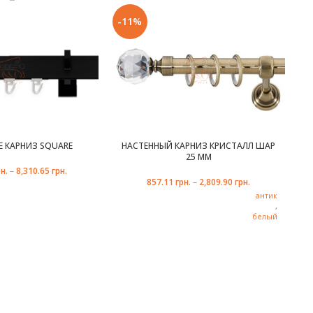
Е
Настенное
-11%
-
МЕТАЛЛ С
Л
ГАЛЬВАНИЧЕСКИМ
ПОКРЫТИЕМ
Marcin
ДИТЕЛЬ
Dekor
E КАРНИЗ SQUARE
НАСТЕННЫЙ КАРНИЗ КРИСТАЛЛ ШАР
25 ММ
белый
1,6 м
н.
–
8,310.65
грн.
,
857.11
грн.
–
2,809.90
грн.
белый
2 м
блеск
антик
,
,
,
2,4 м
НО КОЛЛЕКЦИЯ
сталь
белый
,
,
,
3 м
черный
золото
блеск
,
ЦВЕТ
медь
,
комплект
оникс
1
,
,
сталь
ВО РЯДОВ
2
,