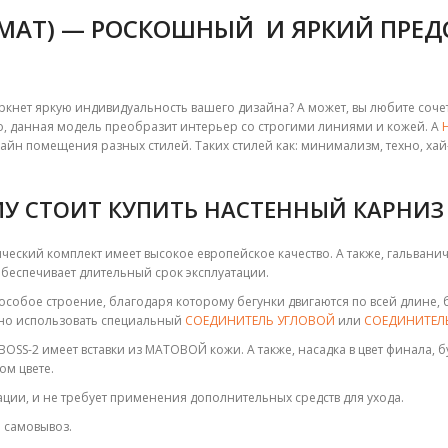
 (МАТ) — РОСКОШНЫЙ И ЯРКИЙ ПРЕ
ркнет яркую индивидуальность вашего дизайна? А может, вы любите соч
, данная модель преобразит интерьер со строгими линиями и кожей. А
айн помещения разных стилей. Таких стилей как: минимализм, техно, ха
У СТОИТ КУПИТЬ НАСТЕННЫЙ КАРНИЗ B
ический комплект имеет высокое европейское качество. А также, гальвани
беспечивает длительный срок эксплуатации.
особое строение, благодаря которому бегунки двигаются по всей длине,
но использовать специальный
СОЕДИНИТЕЛЬ УГЛОВОЙ
или
СОЕДИНИТЕЛ
BOSS-2 имеет вставки из МАТОВОЙ кожи. А также, насадка в цвет финала, 
ом цвете.
тации, и не требует применения дополнительных средств для ухода.
е самовывоз.