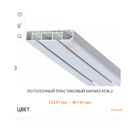
-1
Этот товар
Эт
имеет
несколько
не
вариаций.
ва
Опции
можно
выбрать
в
на
странице
с
товара.
ПОТОЛОЧНЫЙ ПЛАСТИКОВЫЙ КАРНИЗ КСМ-2
134.07
грн.
–
467.90
грн.
ЦВЕТ
белый
КОЛИЧЕСТВО РЯДОВ
2