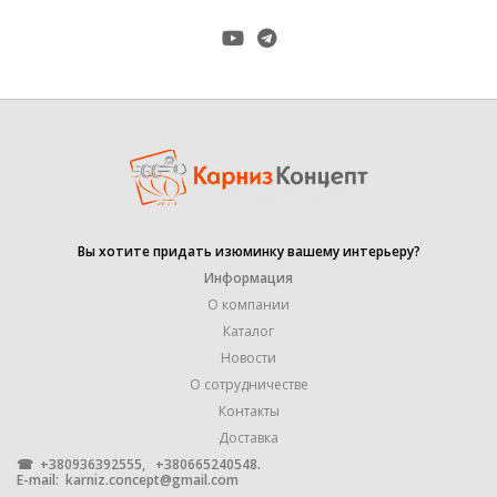
Настенное
,
КРЕПЛЕНИЕ
Потолочное
,
Универсальное
МАТЕРИАЛ
ПЛАСТИК
1,5 м
Вы хотите придать изюминку вашему интерьеру?
,
1,8 м
Информация
,
2,5 м
О компании
,
Каталог
2,1 м
РАЗМЕР
,
Новости
3 м
О сотрудничестве
,
3,5 м
Контакты
,
4 м
Доставка
,
☎ +380936392555, +380665240548.
6 м
E-mail:
karniz.concept@gmail.com