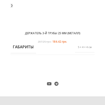
ДЕРЖАТЕЛЬ 3-Й ТРУБЫ 25 ММ (МЕТАЛЛ)
184.42
Первоначальная цена
грн.
Текущая цена:
207.25
грн.
составляла 207.25 грн..
184.42 грн..
ГАБАРИТЫ
5 × 4 × 4 см
антик
,
ЦВЕТ
сталь
,
хром-мат
ДИАМЕТР ТРУБЫ
25 mm
ПРОИЗВОДИТЕЛЬ
Marcin Dekor