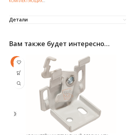
КОМПЛЕКТУЮЩИХ
…
Детали
Вам также будет интересно…
-11%
-1
Эт
не
ва
в
с